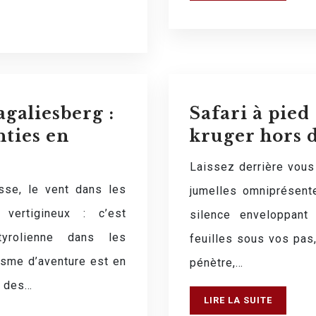
galiesberg :
Safari à pied
nties en
kruger hors d
Laissez derrière vous 
sse, le vent dans les
jumelles omniprésent
vertigineux : c’est
silence enveloppant
tyrolienne dans les
feuilles sous vos pas,
risme d’aventure est en
pénètre,…
t des…
LIRE LA SUITE