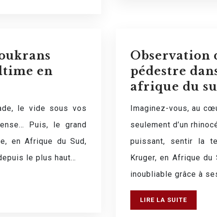
bloukrans
Observation d
ultime en
pédestre dans
afrique du s
ade, le vide sous vos
Imaginez-vous, au cœu
tense… Puis, le grand
seulement d’un rhinoc
e, en Afrique du Sud,
puissant, sentir la 
 depuis le plus haut…
Kruger, en Afrique du 
inoubliable grâce à s
LIRE LA SUITE