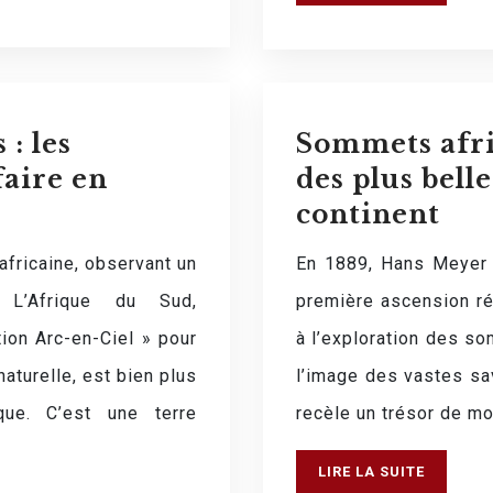
: les
Sommets afri
faire en
des plus bel
continent
fricaine, observant un
En 1889, Hans Meyer e
 L’Afrique du Sud,
première ascension réu
on Arc-en-Ciel » pour
à l’exploration des so
naturelle, est bien plus
l’image des vastes sav
ique. C’est une terre
recèle un trésor de m
LIRE LA SUITE