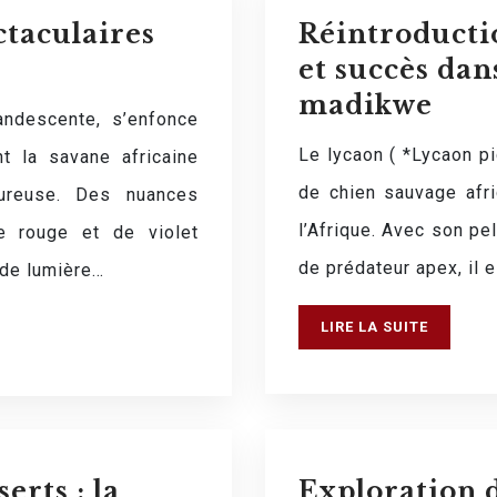
ctaculaires
Réintroductio
et succès dan
madikwe
andescente, s’enfonce
Le lycaon ( *Lycaon p
nt la savane africaine
de chien sauvage afr
ureuse. Des nuances
l’Afrique. Avec son pe
e rouge et de violet
de prédateur apex, il
e de lumière…
LIRE LA SUITE
rts : la
Exploration d