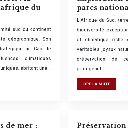
’afrique du
parcs nation
L’Afrique du Sud, terr
rémité sud du continent
biodiversité exception
sité géographique. Son
et climatique riche
tratégique au Cap de
véritables joyaux natu
uences climatiques
préservation de c
uniques, abritant une…
protégeant…
LIRE LA SUITE
ns de mer :
Préservation 