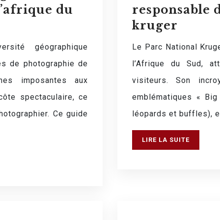
l’afrique du
responsable 
kruger
rsité géographique
Le Parc National Krug
tés de photographie de
l’Afrique du Sud, a
nes imposantes aux
visiteurs. Son incro
côte spectaculaire, ce
emblématiques « Big F
hotographier. Ce guide
léopards et buffles), 
LIRE LA SUITE