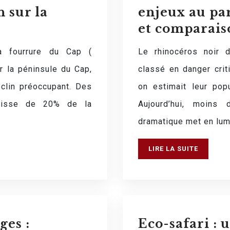
 sur la
enjeux au pa
et comparais
à fourrure du Cap (
Le rhinocéros noir d
ur la péninsule du Cap,
classé en danger criti
éclin préoccupant. Des
on estimait leur pop
baisse de 20% de la
Aujourd’hui, moins
dramatique met en lu
LIRE LA SUITE
ges :
Eco-safari : 