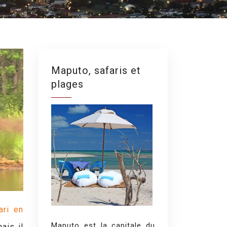
Maputo, safaris et
plages
ari en
Maputo est la capitale du
ais il