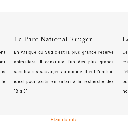
Le Parc National Kruger
L
ent
En Afrique du Sud c'est la plus grande réserve
Ce
ant
animalière. Il constitue l'un des plus grands
cr
ans
sanctuaires sauvages au monde. Il est l’endroit
l'
 le
idéal pour partir en safari à la recherche des
bu
"Big 5".
ho
Plan du site