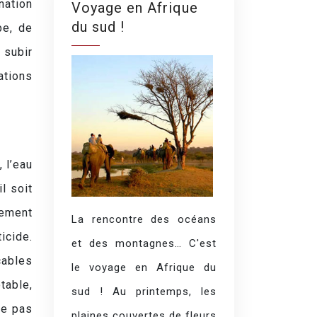
nation
Voyage en Afrique
du sud !
pe, de
 subir
ations
 l’eau
l soit
sement
La rencontre des océans
icide.
et des montagnes… C'est
cables
le voyage en Afrique du
table,
sud ! Au printemps, les
ne pas
plaines couvertes de fleurs