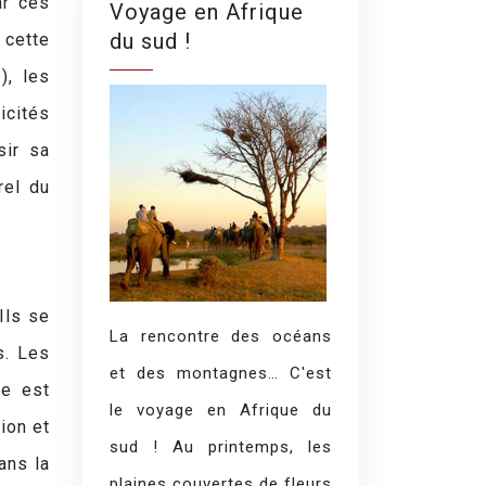
ar ces
Voyage en Afrique
du sud !
 cette
), les
icités
sir sa
rel du
Ils se
La rencontre des océans
s. Les
et des montagnes… C'est
re est
le voyage en Afrique du
ion et
sud ! Au printemps, les
ans la
plaines couvertes de fleurs