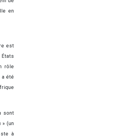
ein de
lle en
re est
 États
n rôle
 a été
frique
n sont
 » (un
este à