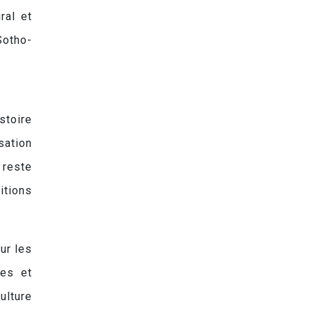
ral et
Sotho-
stoire
sation
 reste
itions
ur les
hes et
ulture