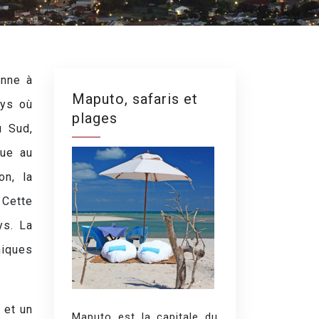
onne à
Maputo, safaris et
ays où
plages
u Sud,
que au
on, la
 Cette
ys. La
miques
 et un
Maputo est la capitale du