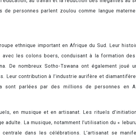
l’éducation, au travail et la réduction des inégalités au s
ns de personnes parlent zoulou comme langue materne
oupe ethnique important en Afrique du Sud. Leur histoi
 avec les colons boers, conduisant à la formation des
na. De nombreux Sotho-Tswana ont également joué u
 Leur contribution à l’industrie aurifère et diamantifère
na sont parlées par des millions de personnes en A
els, en musique et en artisanat. Les rituels d’initiatio
e adulte. La musique, notamment l’utilisation du « leburu
 centrale dans les célébrations. L’artisanat se manif