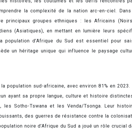
 les histoires, les coutumes et les défis rencontrés p
prendre la complexité de la nation arc-en-ciel. Dans
e principaux groupes ethniques : les Africains (Noirs
diens (Asiatiques), en mettant en lumière leurs spécif
la population d’Afrique du Sud est essentiel pour sai
ède un héritage unique qui influence le paysage cultu
 la population sud-africaine, avec environ 81% en 2023. 
un ayant sa propre langue, culture et histoire distincte
, les Sotho-Tswana et les Venda/Tsonga. Leur histoi
issants, des guerres de résistance contre la colonisat
population noire d’Afrique du Sud a joué un rôle crucial d