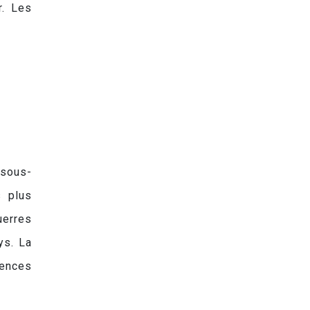
r. Les
 sous-
s plus
uerres
ys. La
iences