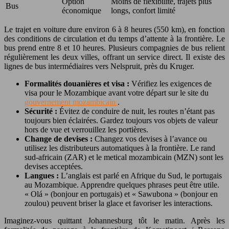
Option
Moins de flexibilité, trajets plus
Bus
économique
longs, confort limité
Le trajet en voiture dure environ 6 à 8 heures (550 km), en fonction
des conditions de circulation et du temps d’attente à la frontière. Le
bus prend entre 8 et 10 heures. Plusieurs compagnies de bus relient
régulièrement les deux villes, offrant un service direct. Il existe des
lignes de bus intermédiaires vers Nelspruit, près du Kruger.
Formalités douanières et visa :
Vérifiez les exigences de
visa pour le Mozambique avant votre départ sur le site du
gouvernement mozambicain
.
Sécurité :
Évitez de conduire de nuit, les routes n’étant pas
toujours bien éclairées. Gardez toujours vos objets de valeur
hors de vue et verrouillez les portières.
Change de devises :
Changez vos devises à l’avance ou
utilisez les distributeurs automatiques à la frontière. Le rand
sud-africain (ZAR) et le metical mozambicain (MZN) sont les
devises acceptées.
Langues :
L’anglais est parlé en Afrique du Sud, le portugais
au Mozambique. Apprendre quelques phrases peut être utile.
« Olá » (bonjour en portugais) et « Sawubona » (bonjour en
zoulou) peuvent briser la glace et favoriser les interactions.
Imaginez-vous quittant Johannesburg tôt le matin. Après les