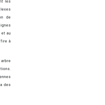
nt les
plexes
ion de
lignes
 et au
fire à
 arbre
tions.
iennes
ra des