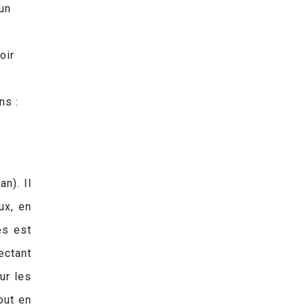
’un
oir
ns :
n). Il
ux, en
es est
ectant
ur les
out en