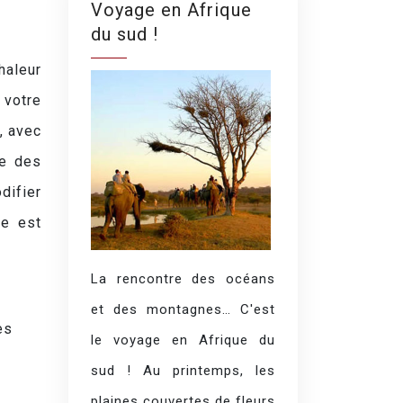
Voyage en Afrique
du sud !
haleur
 votre
, avec
se des
difier
se est
La rencontre des océans
et des montagnes… C'est
es
le voyage en Afrique du
sud ! Au printemps, les
plaines couvertes de fleurs