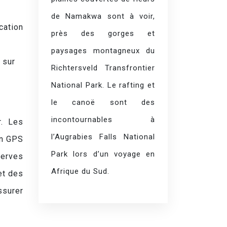
de Namakwa sont à voir,
cation
près des gorges et
paysages montagneux du
 sur
Richtersveld Transfrontier
National Park. Le rafting et
le canoë sont des
incontournables à
r. Les
l’Augrabies Falls National
un GPS
Park lors d’un voyage en
serves
Afrique du Sud.
et des
ssurer