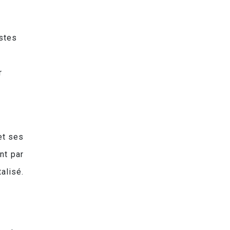
istes
r
et ses
nt par
alisé.