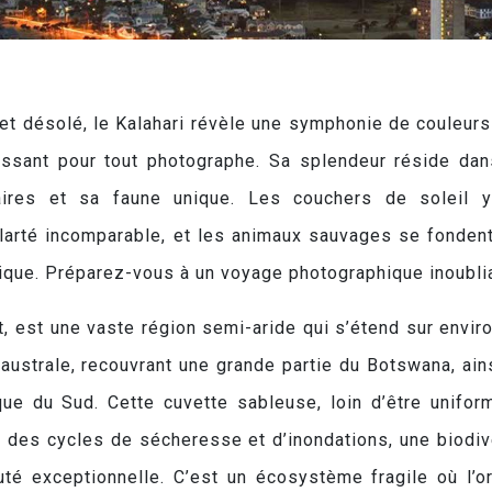
 et désolé, le Kalahari révèle une symphonie de couleurs
chissant pour tout photographe. Sa splendeur réside da
aires et sa faune unique. Les couchers de soleil 
clarté incomparable, et les animaux sauvages se fonden
ique. Préparez-vous à un voyage photographique inoubli
t, est une vaste région semi-aride qui s’étend sur envir
 australe, recouvrant une grande partie du Botswana, ain
que du Sud. Cette cuvette sableuse, loin d’être unifor
c des cycles de sécheresse et d’inondations, une biodiv
é exceptionnelle. C’est un écosystème fragile où l’or