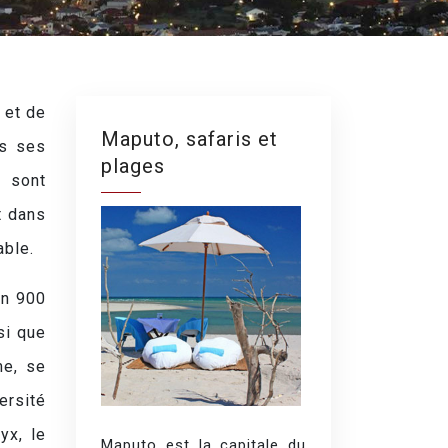
 et de
Maputo, safaris et
ns ses
plages
y sont
t dans
able.
on 900
si que
me, se
ersité
yx, le
Maputo est la capitale du