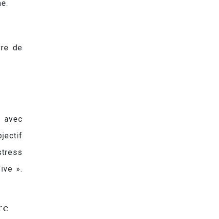
ne.
vre de
r avec
jectif
stress
ive ».
re