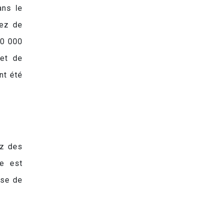
ans le
tez de
20 000
met de
nt été
ez des
de est
use de