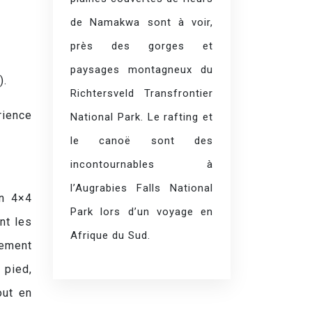
de Namakwa sont à voir,
près des gorges et
paysages montagneux du
).
Richtersveld Transfrontier
rience
National Park. Le rafting et
le canoë sont des
incontournables à
l’Augrabies Falls National
en 4×4
Park lors d’un voyage en
nt les
Afrique du Sud.
lement
 pied,
out en