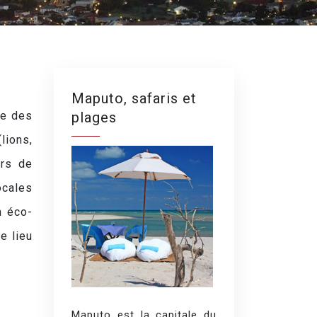
Maputo, safaris et
ée des
plages
lions,
urs de
ocales
n éco-
e lieu
Maputo est la capitale du