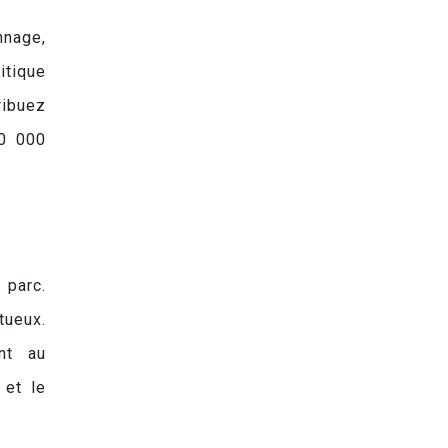
nnage,
itique
ribuez
10 000
 parc.
tueux.
nt au
 et le