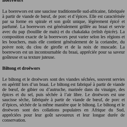
Boerewors
La boerewors est une saucisse traditionnelle sud-africaine, fabriquée
à partir de viande de bœuf, de porc et d’épices. Elle est caractérisée
par sa forme en spirale et son goût unique, légèrement épicé et
parfumé. La boerewors est généralement grillée au braai et servie
avec du pap (bouillie de maïs) et du chakalaka (relish épicée). La
composition exacte de la boerewors peut varier selon les régions et
les bouchers, mais elle contient généralement de la coriandre, du
poivre noir, du clou de girofle et de la noix de muscade. La
boerewors est un incontournable du braai, appréciée pour sa saveur
goûteuse et sa texture juteuse.
Biltong et droëwors
Le biltong et le droëwors sont des viandes séchées, souvent servies
en apéritif lors d’un braai. Le biltong est fabriqué à partir de viande
de bœuf, de gibier ou d’autruche, marinée dans du vinaigre, des
épices et du sel, puis séchée à l’air libre. Le droëwors est une
saucisse sèche, fabriquée à partir de viande de bœuf, de porc et
d’épices, séchée de la même manière que le biltong. Le biltong et le
droëwors sont des collations populaires en Afrique du Sud,
appréciées pour leur goût savoureux et leur longue durée de
conservation.