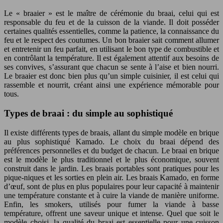
Le « braaier » est le maître de cérémonie du braai, celui qui est
responsable du feu et de la cuisson de la viande. Il doit posséder
certaines qualités essentielles, comme la patience, la connaissance du
feu et le respect des coutumes. Un bon braaier sait comment allumer
et entretenir un feu parfait, en utilisant le bon type de combustible et
en contrôlant la température. Il est également attentif aux besoins de
ses convives, s’assurant que chacun se sente à l’aise et bien nourri.
Le braaier est donc bien plus qu’un simple cuisinier, il est celui qui
rassemble et nourrit, créant ainsi une expérience mémorable pour
tous.
Types de braai : du simple au sophistiqué
Il existe différents types de braais, allant du simple modèle en brique
au plus sophistiqué Kamado. Le choix du braai dépend des
préférences personnelles et du budget de chacun. Le braai en brique
est le modèle le plus traditionnel et le plus économique, souvent
construit dans le jardin. Les braais portables sont pratiques pour les
pique-niques et les sorties en plein air. Les braais Kamado, en forme
d’œuf, sont de plus en plus populaires pour leur capacité à maintenir
une température constante et à cuire la viande de manière uniforme.
Enfin, les smokers, utilisés pour fumer la viande à basse
température, offrent une saveur unique et intense. Quel que soit le
modèle choisi, la qualité du braai est essentielle pour une cuisson