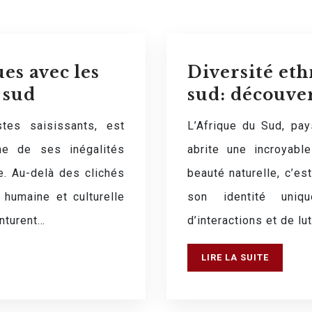
es avec les
Diversité et
 sud
sud: découver
stes saisissants, est
L’Afrique du Sud, pa
me de ses inégalités
abrite une incroyabl
e. Au-delà des clichés
beauté naturelle, c’est
 humaine et culturelle
son identité uniq
nturent…
d’interactions et de lu
LIRE LA SUITE