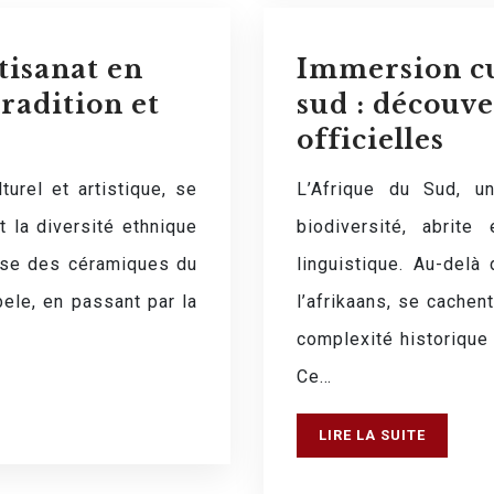
rtisanat en
Immersion cu
tradition et
sud : découve
officielles
lturel et artistique, se
L’Afrique du Sud, u
nt la diversité ethnique
biodiversité, abrite
sse des céramiques du
linguistique. Au-delà
ele, en passant par la
l’afrikaans, se cachent
complexité historique e
Ce…
LIRE LA SUITE