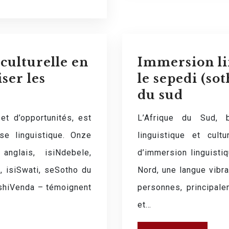
ulturelle en
Immersion li
ser les
le sepedi (so
du sud
 et d’opportunités, est
L’Afrique du Sud, b
se linguistique. Onze
linguistique et cult
anglais, isiNdebele,
d’immersion linguisti
u, isiSwati, seSotho du
Nord, une langue vibra
tshiVenda – témoignent
personnes, principal
et…