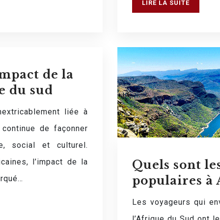
LIRE LA SUITE
impact de la
e du sud
nextricablement liée à
 continue de façonner
, social et culturel.
icaines, l’impact de la
Quels sont les
populaires à 
arqué…
Les voyageurs qui env
l’Afrique du Sud ont 