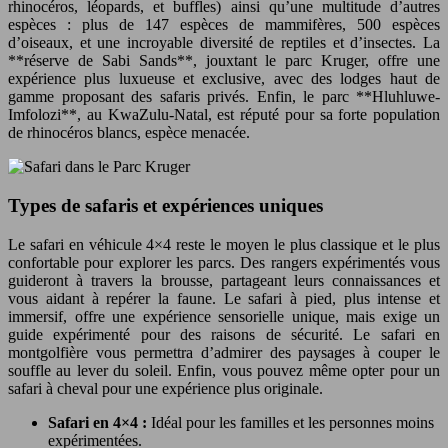
rhinocéros, léopards, et buffles) ainsi qu’une multitude d’autres
espèces : plus de 147 espèces de mammifères, 500 espèces
d’oiseaux, et une incroyable diversité de reptiles et d’insectes. La
**réserve de Sabi Sands**, jouxtant le parc Kruger, offre une
expérience plus luxueuse et exclusive, avec des lodges haut de
gamme proposant des safaris privés. Enfin, le parc **Hluhluwe-
Imfolozi**, au KwaZulu-Natal, est réputé pour sa forte population
de rhinocéros blancs, espèce menacée.
Types de safaris et expériences uniques
Le safari en véhicule 4×4 reste le moyen le plus classique et le plus
confortable pour explorer les parcs. Des rangers expérimentés vous
guideront à travers la brousse, partageant leurs connaissances et
vous aidant à repérer la faune. Le safari à pied, plus intense et
immersif, offre une expérience sensorielle unique, mais exige un
guide expérimenté pour des raisons de sécurité. Le safari en
montgolfière vous permettra d’admirer des paysages à couper le
souffle au lever du soleil. Enfin, vous pouvez même opter pour un
safari à cheval pour une expérience plus originale.
Safari en 4×4 :
Idéal pour les familles et les personnes moins
expérimentées.