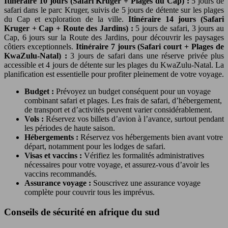
Itinéraire 10 jours (Safari Kruger + Plages du Cap) :
5 jours de
safari dans le parc Kruger, suivis de 5 jours de détente sur les plages
du Cap et exploration de la ville.
Itinéraire 14 jours (Safari
Kruger + Cap + Route des Jardins) :
5 jours de safari, 3 jours au
Cap, 6 jours sur la Route des Jardins, pour découvrir les paysages
côtiers exceptionnels.
Itinéraire 7 jours (Safari court + Plages de
KwaZulu-Natal) :
3 jours de safari dans une réserve privée plus
accessible et 4 jours de détente sur les plages du KwaZulu-Natal. La
planification est essentielle pour profiter pleinement de votre voyage.
Budget :
Prévoyez un budget conséquent pour un voyage
combinant safari et plages. Les frais de safari, d’hébergement,
de transport et d’activités peuvent varier considérablement.
Vols :
Réservez vos billets d’avion à l’avance, surtout pendant
les périodes de haute saison.
Hébergements :
Réservez vos hébergements bien avant votre
départ, notamment pour les lodges de safari.
Visas et vaccins :
Vérifiez les formalités administratives
nécessaires pour votre voyage, et assurez-vous d’avoir les
vaccins recommandés.
Assurance voyage :
Souscrivez une assurance voyage
complète pour couvrir tous les imprévus.
Conseils de sécurité en afrique du sud